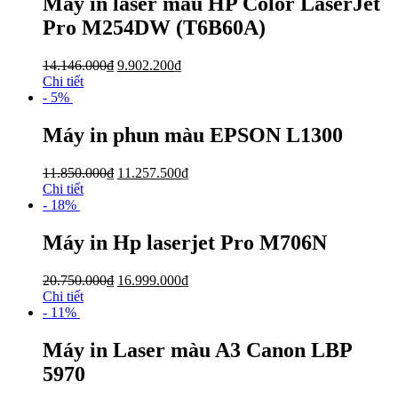
Máy in laser màu HP Color LaserJet
Pro M254DW (T6B60A)
14.146.000
₫
9.902.200
₫
Chi tiết
- 5%
Máy in phun màu EPSON L1300
11.850.000
₫
11.257.500
₫
Chi tiết
- 18%
Máy in Hp laserjet Pro M706N
20.750.000
₫
16.999.000
₫
Chi tiết
- 11%
Máy in Laser màu A3 Canon LBP
5970