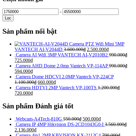
-
Lọc
Sản phẩm nổi bật
Camera PTZ Wifi Mini 5MP
VANTECH AI-V2044D
3.600.000
₫
2.500.000
₫
Camera AI Wifi 3MP VANTECH AI-V2010B2
990.000
₫
725.000
₫
Camera AHD Dome 2.0mp Vantech VP-114AP
990.000
₫
594.000
₫
Camera Dome HDCVI 2.0MP Vantech VP-224CP
1.100.000
₫
660.000
₫
Camera HDTVI 2MP Vantech VP-100TS
1.200.000
₫
720.000
₫
Sản phẩm Đánh giá tốt
Webcam-A4Tech-810G
550.000
₫
500.000
₫
Camera IP 4MP Hikvision DS-2CD1043G0-I
3.560.000
₫
2.136.000
₫
Camera 4in1 2MP KBVISION KX-2112C4
790.000
₫