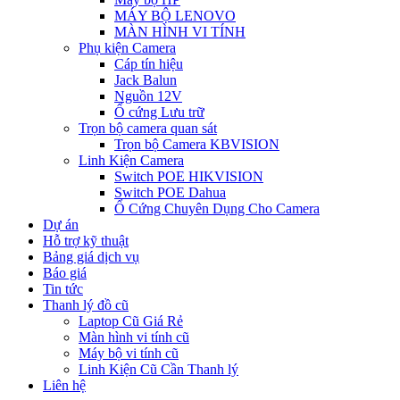
MÁY BỘ LENOVO
MÀN HÌNH VI TÍNH
Phụ kiện Camera
Cáp tín hiệu
Jack Balun
Nguồn 12V
Ổ cứng Lưu trữ
Trọn bộ camera quan sát
Trọn bộ Camera KBVISION
Linh Kiện Camera
Switch POE HIKVISION
Switch POE Dahua
Ổ Cứng Chuyên Dụng Cho Camera
Dự án
Hỗ trợ kỹ thuật
Bảng giá dịch vụ
Báo giá
Tin tức
Thanh lý đồ cũ
Laptop Cũ Giá Rẻ
Màn hình vi tính cũ
Máy bộ vi tính cũ
Linh Kiện Cũ Cần Thanh lý
Liên hệ