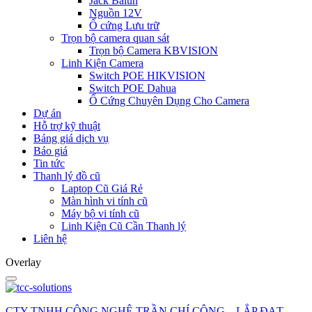
Jack Balun
Nguồn 12V
Ổ cứng Lưu trữ
Trọn bộ camera quan sát
Trọn bộ Camera KBVISION
Linh Kiện Camera
Switch POE HIKVISION
Switch POE Dahua
Ổ Cứng Chuyên Dụng Cho Camera
Dự án
Hỗ trợ kỹ thuật
Bảng giá dịch vụ
Báo giá
Tin tức
Thanh lý đồ cũ
Laptop Cũ Giá Rẻ
Màn hình vi tính cũ
Máy bộ vi tính cũ
Linh Kiện Cũ Cần Thanh lý
Liên hệ
Overlay
CTY TNHH CÔNG NGHỆ TRẦN CHÍ CÔNG – LẮP ĐẠT