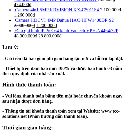
474.000
₫
Camera 4in1 5MP KBVISION KX-C5011S4
2.100.000
₫
1.260.000
₫
Camera HDCVI 4MP Dahua HAC-HFW1400DP-S2
2.000.000
₫
1.200.000
₫
Đầu ghi hình IP PoE 64 kênh Vantech VPH-N4464/32P
48.000.000
₫
28.800.000
₫
Lưu ý:
- Giá trên đã bao gồm phí giao hàng tận nơi và hỗ trợ lắp đặt.
- Thiết bị trên đảm bảo mới 100% và được bảo hành 03 năm
theo quy định của nhà sản xuất.
Hình thức thanh toán:
- Vui lòng thanh toán bằng tiền mặt hoặc chuyển khoản ngay
sau nhận được đơn hàng.
- Thông tin tài khoản thanh toán xem tại Website: www.tcc-
solutions.net (Phần hướng dẫn thanh toán).
Thời gian giao hàng: