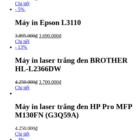
Chi tiết
- 5%
Máy in Epson L3110
3.895.000
₫
3.690.000
₫
Chi tiết
- 13%
Máy in laser trắng đen BROTHER
HL-L2366DW
4.250.000
₫
3.700.000
₫
Chi tiết
Máy in laser trắng đen HP Pro MFP
M130FN (G3Q59A)
4.250.000
₫
Chi tiết
- 4%