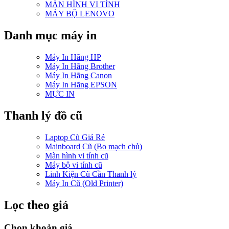
MÀN HÌNH VI TÍNH
MÁY BỘ LENOVO
Danh mục máy in
Máy In Hãng HP
Máy In Hãng Brother
Máy In Hãng Canon
Máy In Hãng EPSON
MỰC IN
Thanh lý đồ cũ
Laptop Cũ Giá Rẻ
Mainboard Cũ (Bo mạch chủ)
Màn hình vi tính cũ
Máy bộ vi tính cũ
Linh Kiện Cũ Cần Thanh lý
Máy In Cũ (Old Printer)
Lọc theo giá
Chọn khoản giá