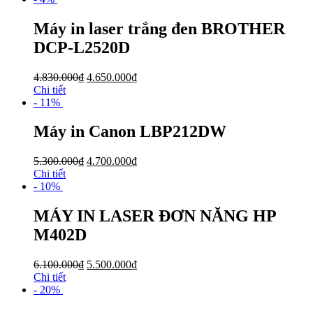
Máy in laser trắng đen BROTHER
DCP-L2520D
4.830.000
₫
4.650.000
₫
Chi tiết
- 11%
Máy in Canon LBP212DW
5.300.000
₫
4.700.000
₫
Chi tiết
- 10%
MÁY IN LASER ĐƠN NĂNG HP
M402D
6.100.000
₫
5.500.000
₫
Chi tiết
- 20%