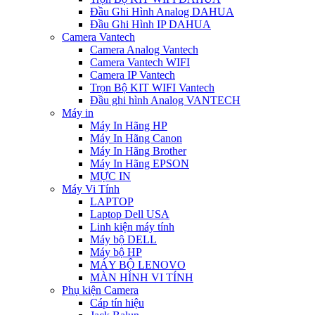
Đầu Ghi Hình Analog DAHUA
Đầu Ghi Hình IP DAHUA
Camera Vantech
Camera Analog Vantech
Camera Vantech WIFI
Camera IP Vantech
Trọn Bộ KIT WIFI Vantech
Đầu ghi hình Analog VANTECH
Máy in
Máy In Hãng HP
Máy In Hãng Canon
Máy In Hãng Brother
Máy In Hãng EPSON
MỰC IN
Máy Vi Tính
LAPTOP
Laptop Dell USA
Linh kiện máy tính
Máy bộ DELL
Máy bộ HP
MÁY BỘ LENOVO
MÀN HÌNH VI TÍNH
Phụ kiện Camera
Cáp tín hiệu